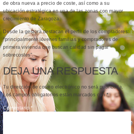
de obra nueva a precio de coste, así como a su
ubicación estratégica en una de las zonas con mayor
crecimiento de Zaragoza.
Desde la gestora destacan el perfil de los compradores:
“principalmente jóvenes familias y compradores de
primera vivienda que buscan calidad sin pagar
sobrecostes”.
DEJA UNA RESPUESTA
Tu dirección de correo electrónico no será publicada.
Los campos obligatorios están marcados con
*
Comentario
*